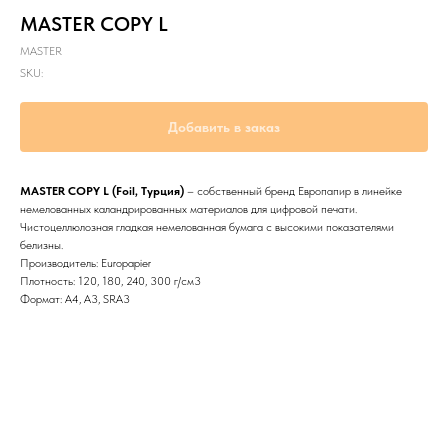
MASTER COPY L
MASTER
SKU:
Добавить в заказ
MASTER COPY L (Foil, Турция)
– собственный бренд Европапир в линейке
немелованных каландрированных материалов для цифровой печати.
Чистоцеллюлозная гладкая немелованная бумага с высокими показателями
белизны.
Производитель: Europapier
Плотность: 120, 180, 240, 300 г/см3
Формат: А4, А3, SRA3