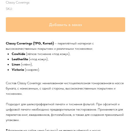
Classy Coverings
SKU:
Добавить в заказ
Classy Coverings (TPG, Китай)
– переплётный материал с
высококачественным покрытием и различными тиснениями:
Cowhide
(лёгкое тиснение «под кожу»),
Leatherlite
(«под кожу»),
Linen
(«лён»),
Victoria
(«марля»).
Состав Classy Coverings: немелованная чистоцеллюлозная тонированная в массе
бумага, с нанесенным, с одной стороны, высококачественным покрытием и
тиснением.
Подходит для шелкотрафаретной печати и тиснения фольгой. При офсетной и
цифровой печати необходимо предварительное тестирование. Применяется для
перелетов книг, ежедневников, фотоальбомов, а также для создания премиальной
упаковки.
*
Указанная на сайте цена (за лист) не является офертой и носит